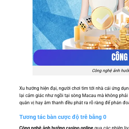
Công nghệ ảnh hưởn
Xu hướng hiện đại, người chơi tìm tới nhà cái ứng dụn
lại cảm giác như ngồi tại sòng Macau mà không phải 
quân vị hay âm thanh đều phát ra rõ ràng để phán đo
Tương tác bàn cược độ trễ bằng 0
Công nghệ ảnh hưởng casino online
qua các phiên li