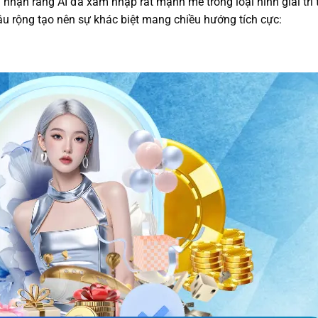
nhận rằng AI đã xâm nhập rất mạnh mẽ trong loại hình giải trí 
âu rộng tạo nên sự khác biệt mang chiều hướng tích cực: