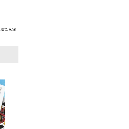
100% ván