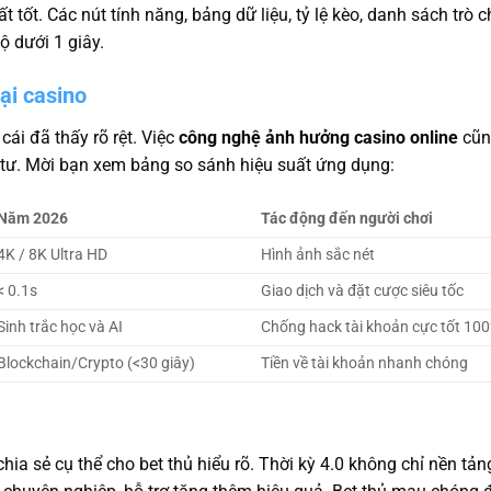
t tốt. Các nút tính năng, bảng dữ liệu, tỷ lệ kèo, danh sách trò 
ộ dưới 1 giây.
ại casino
cái đã thấy rõ rệt. Việc
công nghệ ảnh hưởng casino online
cũn
u tư. Mời bạn xem bảng so sánh hiệu suất ứng dụng:
Năm 2026
Tác động đến người chơi
4K / 8K Ultra HD
Hình ảnh sắc nét
< 0.1s
Giao dịch và đặt cược siêu tốc
Sinh trắc học và AI
Chống hack tài khoản cực tốt 10
Blockchain/Crypto (<30 giây)
Tiền về tài khoản nhanh chóng
a sẻ cụ thể cho bet thủ hiểu rõ. Thời kỳ 4.0 không chỉ nền tản