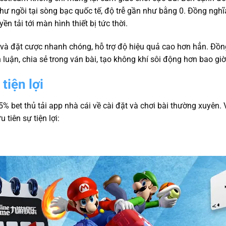
hư ngồi tại sòng bạc quốc tế, độ trễ gần như bằng 0. Đồng ngh
ền tải tới màn hình thiết bị tức thời.
 và đặt cược nhanh chóng, hỗ trợ độ hiệu quả cao hơn hẳn. Đồn
luận, chia sẻ trong ván bài, tạo không khí sôi động hơn bao giờ
tiện lợi
5% bet thủ tải app nhà cái về cài đặt và chơi bài thường xuyên.
 tiên sự tiện lợi: