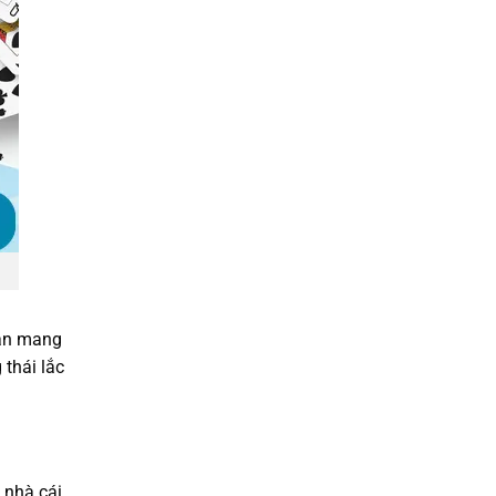
bàn mang
thái lắc
 nhà cái