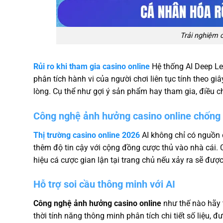
Trải nghiệm 
Rủi ro khi tham gia casino online
Hệ thống AI Deep Le
phân tích hành vi của người chơi liên tục tính theo giâ
lòng. Cụ thể như gợi ý sản phẩm hay tham gia, điều ch
Công nghệ ảnh hưởng casino online chống 
Thị trường casino online 2026
AI không chỉ có nguồn 
thêm độ tin cậy với cộng đồng cược thủ vào nhà cái.
hiệu cá cược gian lận tại trang chủ nếu xảy ra sẽ được
Hỗ trợ soi cầu thông minh với AI
Công nghệ ảnh hưởng casino online
như thế nào hãy t
thời tính năng thông minh phân tích chi tiết số liệu, 