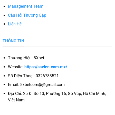
Management Team
Câu Hỏi Thường Gặp
Liên Hệ
THÔNG TIN
Thương Hiệu: 8Xbet
Website:
https://savien.com.mx/
Số Điện Thoại: 0326783521
Email: 8xbetcom@@gmail.com
Địa Chỉ: 2b Đ. Số 13, Phường 16, Gò Vấp, Hồ Chí Minh,
Việt Nam