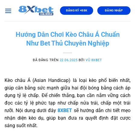
Chuyển
đến
ĐĂNG KÝ +88K
ĐĂNG NHẬP
nội
dung
Hướng Dẫn Chơi Kèo Châu Á Chuẩn
Như Bet Thủ Chuyên Nghiệp
ĐÃ ĐĂNG TRÊN
22.06.2025
BỞI
VŨ 8XBET
Kèo châu Á (Asian Handicap) là loại kèo phổ biến nhất,
giúp cân bằng sức mạnh giữa hai đội bóng bằng cách áp
dụng tỷ lệ chấp. Để chiến thắng, bạn cần nắm vững cách
đọc các tỷ lệ phức tạp như chấp nửa trái, chấp một trái
rưỡi. Nội dung dưới đây
8XBET
sẽ hướng dẫn chi tiết mẹo
nhận diện kèo dụ, giúp bạn đưa ra quyết định đặt cược
sáng suốt nhất.