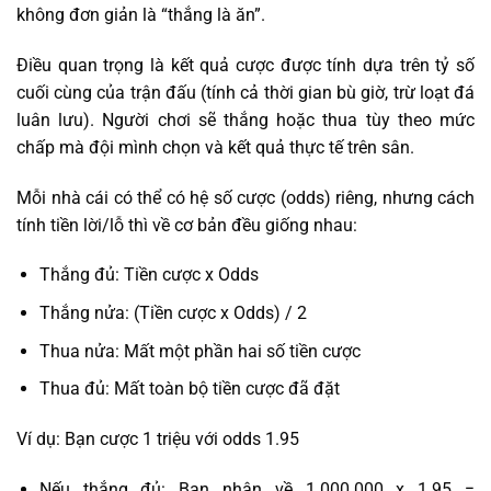
không đơn giản là “thắng là ăn”.
Điều quan trọng là kết quả cược được tính dựa trên tỷ số
cuối cùng của trận đấu (tính cả thời gian bù giờ, trừ loạt đá
luân lưu). Người chơi sẽ thắng hoặc thua tùy theo mức
chấp mà đội mình chọn và kết quả thực tế trên sân.
Mỗi nhà cái có thể có hệ số cược (odds) riêng, nhưng cách
tính tiền lời/lỗ thì về cơ bản đều giống nhau:
Thắng đủ: Tiền cược x Odds
Thắng nửa: (Tiền cược x Odds) / 2
Thua nửa: Mất một phần hai số tiền cược
Thua đủ: Mất toàn bộ tiền cược đã đặt
Ví dụ: Bạn cược 1 triệu với odds 1.95
Nếu thắng đủ: Bạn nhận về 1.000.000 x 1.95 =