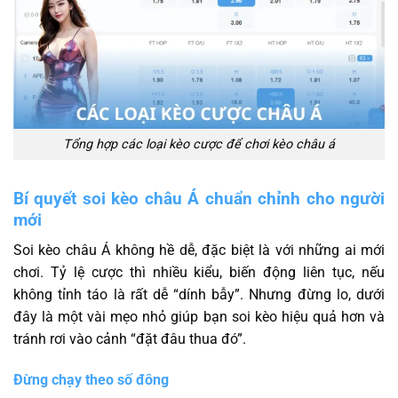
Tổng hợp các loại kèo cược để chơi kèo châu á
Bí quyết soi kèo châu Á chuẩn chỉnh cho người
mới
Soi kèo châu Á không hề dễ, đặc biệt là với những ai mới
chơi. Tỷ lệ cược thì nhiều kiểu, biến động liên tục, nếu
không tỉnh táo là rất dễ “dính bẫy”. Nhưng đừng lo, dưới
đây là một vài mẹo nhỏ giúp bạn soi kèo hiệu quả hơn và
tránh rơi vào cảnh “đặt đâu thua đó”.
Đừng chạy theo số đông