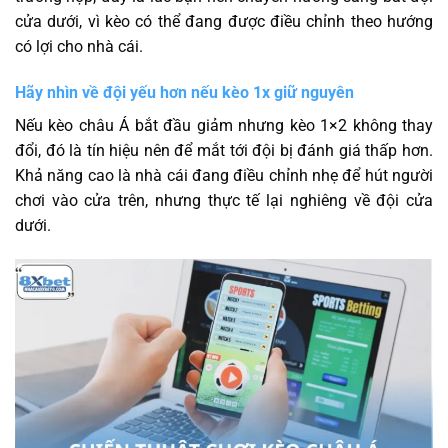
cửa dưới, vì kèo có thể đang được điều chỉnh theo hướng
có lợi cho nhà cái.
Hãy nhìn về đội yếu hơn nếu kèo 1x giữ nguyên
Nếu kèo châu Á bắt đầu giảm nhưng kèo 1×2 không thay
đổi, đó là tín hiệu nên để mắt tới đội bị đánh giá thấp hơn.
Khả năng cao là nhà cái đang điều chỉnh nhẹ để hút người
chơi vào cửa trên, nhưng thực tế lại nghiêng về đội cửa
dưới.