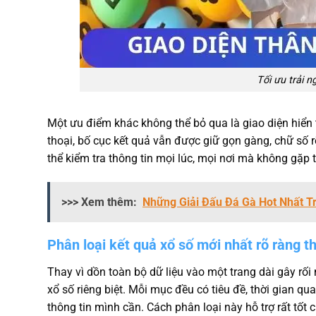
Tối ưu trải 
Một ưu điểm khác không thể bỏ qua là giao diện hiển th
thoại, bố cục kết quả vẫn được giữ gọn gàng, chữ số r
thể kiểm tra thông tin mọi lúc, mọi nơi mà không gặp tr
>>> Xem thêm:
Những Giải Đấu Đá Gà Hot Nhất 
Phân loại kết quả xổ số mới nhất rõ ràng t
Thay vì dồn toàn bộ dữ liệu vào một trang dài gây rối
xổ số riêng biệt. Mỗi mục đều có tiêu đề, thời gian q
thông tin mình cần. Cách phân loại này hỗ trợ rất tốt