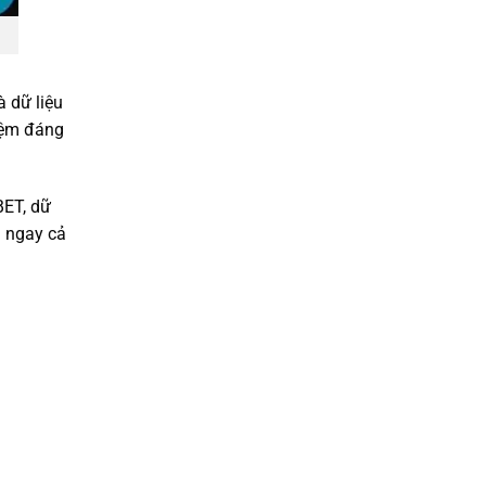
à dữ liệu
kiệm đáng
BET, dữ
i ngay cả