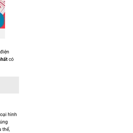
 điện
nhất
có
oại hình
đúng
 thể,