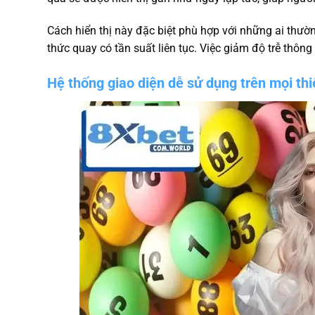
Cách hiển thị này đặc biệt phù hợp với những ai thườ
thức quay có tần suất liên tục. Việc giảm độ trễ thông 
Hệ thống giao diện dễ sử dụng trên mọi th