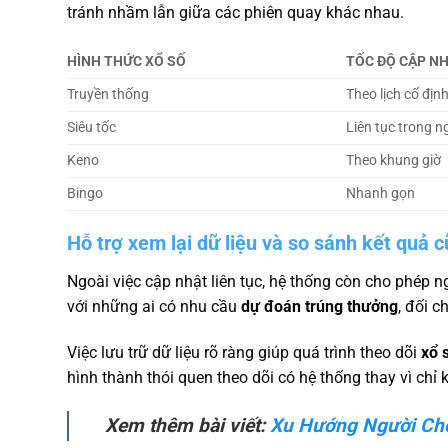
tránh nhầm lẫn giữa các phiên quay khác nhau.
HÌNH THỨC XỔ SỐ
TỐC ĐỘ CẬP N
Truyền thống
Theo lịch cố địn
Siêu tốc
Liên tục trong n
Keno
Theo khung giờ
Bingo
Nhanh gọn
Hỗ trợ xem lại dữ liệu và so sánh kết quả c
Ngoài việc cập nhật liên tục, hệ thống còn cho phép n
với những ai có nhu cầu
dự đoán trúng thưởng
, đối c
Việc lưu trữ dữ liệu rõ ràng giúp quá trình theo dõi
xổ 
hình thành thói quen theo dõi có hệ thống thay vì chỉ 
Xem thêm bài viết:
Xu Hướng Người Chơ