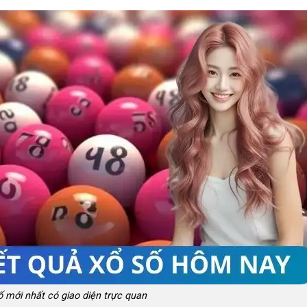
ố mới nhất có giao diện trực quan