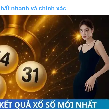
nhất nhanh và chính xác