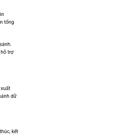
in
n tổng
 sánh.
 hỗ trợ
 xuất
sánh dữ
thúc, kết