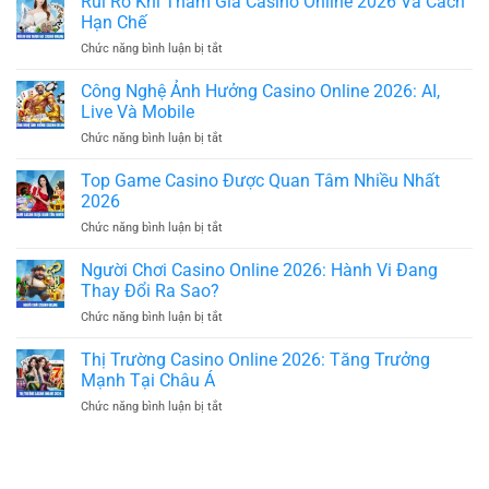
Rủi Ro Khi Tham Gia Casino Online 2026 Và Cách
Hạn Chế
ở
Chức năng bình luận bị tắt
Rủi
Ro
Công Nghệ Ảnh Hưởng Casino Online 2026: AI,
Khi
Live Và Mobile
Tham
ở
Chức năng bình luận bị tắt
Gia
Công
Casino
Nghệ
Top Game Casino Được Quan Tâm Nhiều Nhất
Online
Ảnh
2026
2026
Hưởng
Và
ở
Chức năng bình luận bị tắt
Casino
Cách
Top
Online
Hạn
Game
Người Chơi Casino Online 2026: Hành Vi Đang
2026:
Chế
Casino
AI,
Thay Đổi Ra Sao?
Được
Live
ở
Chức năng bình luận bị tắt
Quan
Và
Người
Tâm
Mobile
Chơi
Thị Trường Casino Online 2026: Tăng Trưởng
Nhiều
Casino
Nhất
Mạnh Tại Châu Á
Online
2026
ở
Chức năng bình luận bị tắt
2026:
Thị
Hành
Trường
Vi
Casino
Đang
Online
Thay