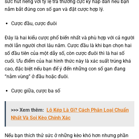
sức hút riêng với tỷ lệ trả thưởng cực kỳ hấp dẫn nếu bạn
nắm bắt đúng con số gan và đặt cược hợp lý.
Cược đầu, cược đuôi
Đây là hai kiểu cược phổ biến nhất và phù hợp với cả người
mới lẫn người chơi lâu năm. Cược đầu là khi bạn chọn hai
số đầu tiên của một dãy số, còn cược đuôi thì là hai số
cuối. Ưu điểm của hai hình thức này là xác suất trúng khá
cao, đặc biệt nếu bạn để ý đến những con số gan đang
“nằm vùng” ở đầu hoặc đuôi.
Cược giữa, cược ba số
>>> Xem thêm:
Lô Kép Là Gì? Cách Phân Loại Chuẩn
Nhất Và Soi Kèo Chính Xác
Nếu bạn thích thử sức ở những kèo khó hơn nhưng phần