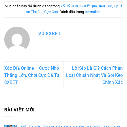
Mục nhập này đã được đăng trong
Xổ Số 8XBET - Kết Quả Siêu Tốc, Tỷ Lệ
Ăn Thưởng Cực Cao
. Đánh dấu trang
permalink
.
VŨ 8XBET
Xóc Đĩa Online – Cược Nhỏ
Lô Kép Là Gì? Cách Phân
Thắng Lớn, Chơi Cực Đã Tại
Loại Chuẩn Nhất Và Soi Kèo
8XBET
Chính Xác
BÀI VIẾT MỚI