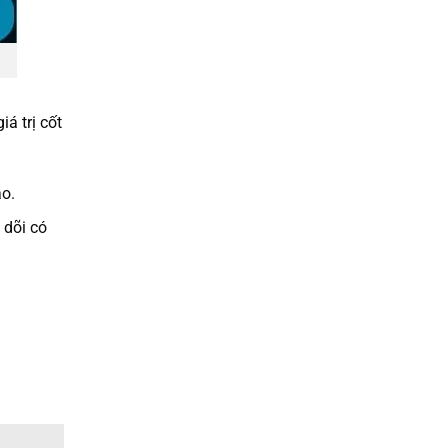
á trị cốt
ao.
 dõi có