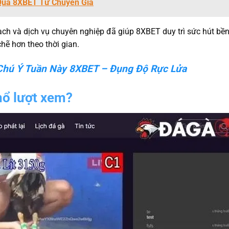
Quả 8XBET Từ Chuyên Gia
bạch và dịch vụ chuyên nghiệp đã giúp 8XBET duy trì sức hút bề
hẽ hơn theo thời gian.
Chú Ý Tuần Này 8XBET – Đụng Độ Rực Lửa
nổ lượt xem?