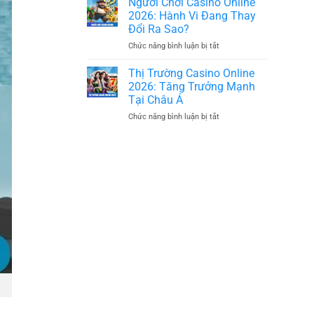
Người Chơi Casino Online
2026:
Casino
AI,
2026: Hành Vi Đang Thay
Được
Live
Đổi Ra Sao?
Quan
Và
ở
Chức năng bình luận bị tắt
Tâm
Mobile
Người
Nhiều
Chơi
Nhất
Thị Trường Casino Online
Casino
2026
2026: Tăng Trưởng Mạnh
Online
Tại Châu Á
2026:
ở
Chức năng bình luận bị tắt
Hành
Thị
Vi
Trường
Đang
Casino
Thay
Online
Đổi
2026:
Ra
Tăng
Sao?
Trưởng
Mạnh
Tại
Châu
Á