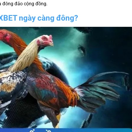
của đông đảo cộng đồng.
8XBET ngày càng đông?