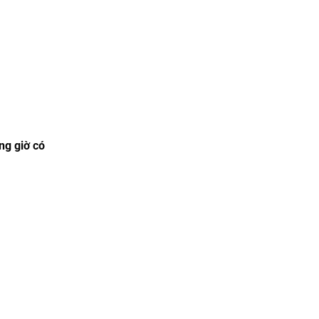
g giờ có