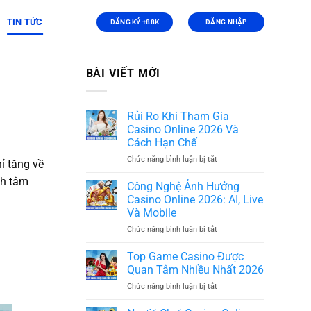
TIN TỨC
ĐĂNG KÝ +88K
ĐĂNG NHẬP
BÀI VIẾT MỚI
Rủi Ro Khi Tham Gia
Casino Online 2026 Và
Cách Hạn Chế
ở
Chức năng bình luận bị tắt
ỉ tăng về
Rủi
nh tâm
Ro
Công Nghệ Ảnh Hưởng
Khi
Casino Online 2026: AI, Live
Tham
Và Mobile
Gia
ở
Chức năng bình luận bị tắt
Casino
Công
Online
Nghệ
2026
Top Game Casino Được
Ảnh
Và
Quan Tâm Nhiều Nhất 2026
Hưởng
Cách
ở
Chức năng bình luận bị tắt
Casino
Hạn
Top
Online
Chế
Game