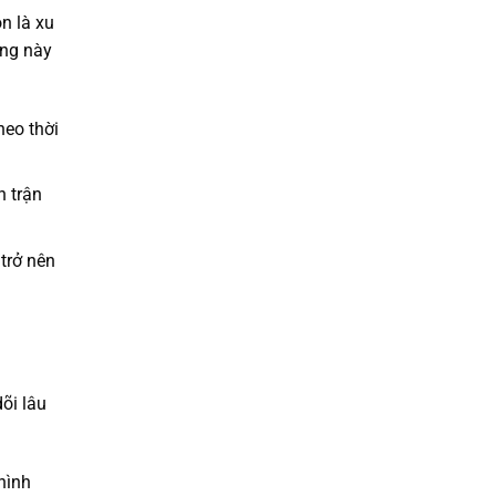
n là xu
ởng này
heo thời
n trận
 trở nên
õi lâu
hình