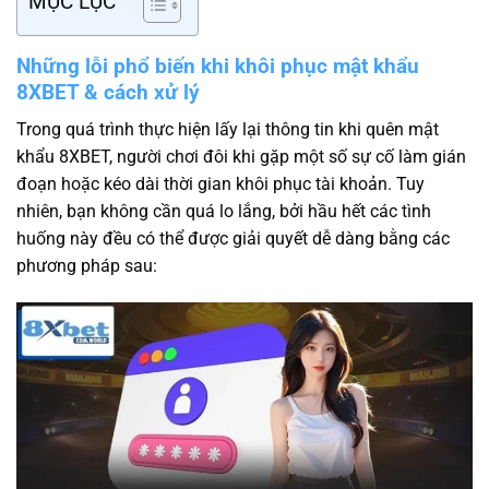
MỤC LỤC
Những lỗi phổ biến khi khôi phục mật khẩu
8XBET & cách xử lý
Trong quá trình thực hiện lấy lại thông tin khi quên mật
khẩu 8XBET, người chơi đôi khi gặp một số sự cố làm gián
đoạn hoặc kéo dài thời gian khôi phục tài khoản. Tuy
nhiên, bạn không cần quá lo lắng, bởi hầu hết các tình
huống này đều có thể được giải quyết dễ dàng bằng các
phương pháp sau: