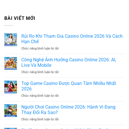
BÀI VIẾT MỚI
Rủi Ro Khi Tham Gia Casino Online 2026 Và Cách
Hạn Chế
ở
Chức năng bình luận bị tắt
Rủi
Ro
Công Nghệ Ảnh Hưởng Casino Online 2026: AI,
Khi
Live Và Mobile
Tham
ở
Chức năng bình luận bị tắt
Gia
Công
Casino
Nghệ
Top Game Casino Được Quan Tâm Nhiều Nhất
Online
Ảnh
2026
2026
Hưởng
Và
ở
Chức năng bình luận bị tắt
Casino
Cách
Top
Online
Hạn
Game
Người Chơi Casino Online 2026: Hành Vi Đang
2026:
Chế
Casino
AI,
Thay Đổi Ra Sao?
Được
Live
ở
Chức năng bình luận bị tắt
Quan
Và
Người
Tâm
Mobile
Chơi