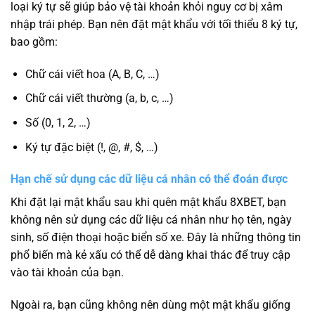
loại ký tự sẽ giúp bảo vệ tài khoản khỏi nguy cơ bị xâm
nhập trái phép. Bạn nên đặt mật khẩu với tối thiểu 8 ký tự,
bao gồm:
Chữ cái viết hoa (A, B, C, …)
Chữ cái viết thường (a, b, c, …)
Số (0, 1, 2, …)
Ký tự đặc biệt (!, @, #, $, …)
Hạn chế sử dụng các dữ liệu cá nhân có thể đoán được
Khi đặt lại mật khẩu sau khi quên mật khẩu 8XBET, bạn
không nên sử dụng các dữ liệu cá nhân như họ tên, ngày
sinh, số điện thoại hoặc biển số xe. Đây là những thông tin
phổ biến mà kẻ xấu có thể dễ dàng khai thác để truy cập
vào tài khoản của bạn.
Ngoài ra, bạn cũng không nên dùng một mật khẩu giống