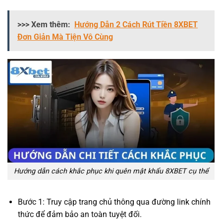
>>> Xem thêm:
Hướng Dẫn 2 Cách Rút Tiền 8XBET
Đơn Giản Mà Tiện Vô Cùng
Hướng dẫn cách khắc phục khi quên mật khẩu 8XBET cụ thể
Bước 1: Truy cập trang chủ thông qua đường link chính
thức để đảm bảo an toàn tuyệt đối.