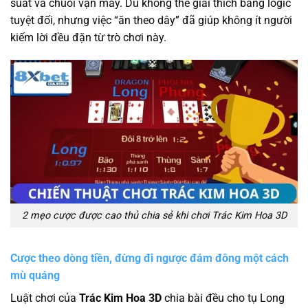
suất và chuỗi vận may. Dù không thể giải thích bằng logic
tuyệt đối, nhưng việc “ăn theo dây” đã giúp không ít người
kiếm lời đều đặn từ trò chơi này.
2 mẹo cược được cao thủ chia sẻ khi chơi Trác Kim Hoa 3D
Cược theo dòng tiền, đừng đi ngược đám đông một cách
mù quáng
Luật chơi của
Trác Kim Hoa 3D
chia bài đều cho tụ Long