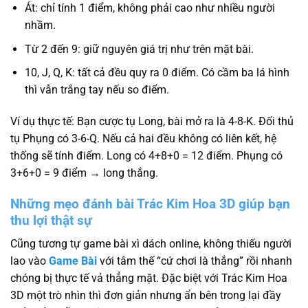
Át: chỉ tính 1 điểm, không phải cao như nhiều người
nhầm.
Từ 2 đến 9: giữ nguyên giá trị như trên mặt bài.
10, J, Q, K: tất cả đều quy ra 0 điểm. Có cầm ba lá hình
thì vẫn trắng tay nếu so điểm.
Ví dụ thực tế: Bạn cược tụ Long, bài mở ra là 4-8-K. Đối thủ
tụ Phụng có 3-6-Q. Nếu cả hai đều không có liên kết, hệ
thống sẽ tính điểm. Long có 4+8+0 = 12 điểm. Phụng có
3+6+0 = 9 điểm → long thắng.
Những mẹo đánh bài Trác Kim Hoa 3D giúp bạn
thu lợi thật sự
Cũng tương tự game bài xì dách online, không thiếu người
lao vào
Game Bài
với tâm thế “cứ chơi là thắng” rồi nhanh
chóng bị thực tế vả thẳng mặt. Đặc biệt với Trác Kim Hoa
3D một trò nhìn thì đơn giản nhưng ẩn bên trong lại đầy