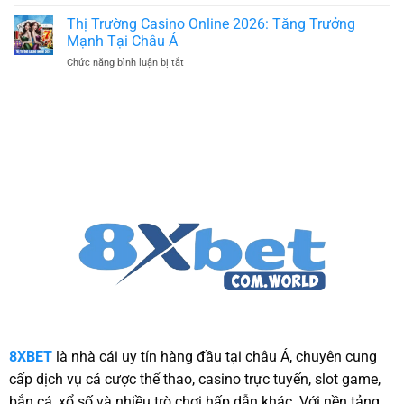
Người
Tâm
Mobile
Chơi
Thị Trường Casino Online 2026: Tăng Trưởng
Nhiều
Casino
Nhất
Mạnh Tại Châu Á
Online
2026
ở
Chức năng bình luận bị tắt
2026:
Thị
Hành
Trường
Vi
Casino
Đang
Online
Thay
2026:
Đổi
Tăng
Ra
Trưởng
Sao?
Mạnh
Tại
Châu
Á
8XBET
là nhà cái uy tín hàng đầu tại châu Á, chuyên cung
cấp dịch vụ cá cược thể thao, casino trực tuyến, slot game,
bắn cá, xổ số và nhiều trò chơi hấp dẫn khác. Với nền tảng