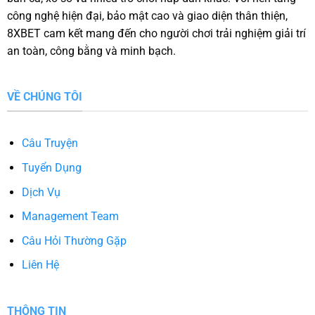
công nghệ hiện đại, bảo mật cao và giao diện thân thiện,
8XBET cam kết mang đến cho người chơi trải nghiệm giải trí
an toàn, công bằng và minh bạch.
VỀ CHÚNG TÔI
Câu Truyện
Tuyển Dụng
Dịch Vụ
Management Team
Câu Hỏi Thường Gặp
Liên Hệ
THÔNG TIN